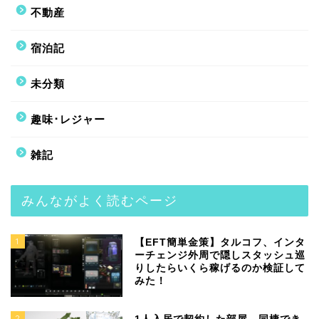
不動産
宿泊記
未分類
趣味･レジャー
雑記
みんながよく読むページ
1
【EFT簡単金策】タルコフ、インタ
ーチェンジ外周で隠しスタッシュ巡
りしたらいくら稼げるのか検証して
みた！
2