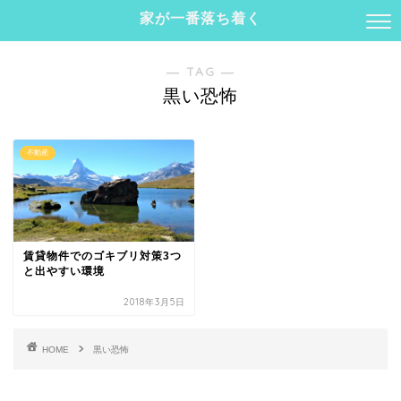
家が一番落ち着く
― TAG ―
黒い恐怖
不動産
賃貸物件でのゴキブリ対策3つ
と出やすい環境
2018年3月5日
HOME
黒い恐怖