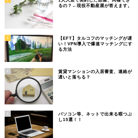
1人入居で契約した部屋、同棲でき
るの？←現役不動産屋が答えます。
3
【EFT】タルコフのマッチングが遅
い！VPN導入で爆速マッチングにす
る方法
4
賃貸マンションの入居審査、連絡が
遅いと落ちる？
5
パソコン等、ネットで出来る暇つぶ
し15選！！