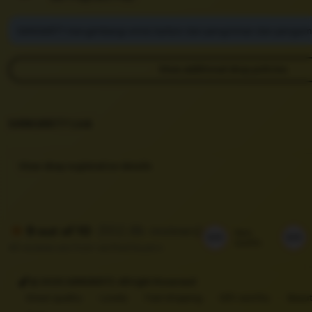
SANGAR77 mengimbangi emisi karbon dari pengiriman dan pengema
View additional shop policies
SANGAR77 Link
View shop registration details
(102.8k reviews)
9 out of 10
Item
5/5
5/5
quality
All reviews are from verified buyers
@ 2025 SANGAR77, Allright Reversed
Great quality
Lovely
Fast shipping
Gift-worthy
Beaut