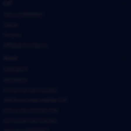
Sell
Sell on SANGAR77
Teams
Forums
Affiliates & Creators
About
SANGAR77
slot bonus
slot bonus new member
slot bonus new member 100
bonus new member 100
slot bonus new member
situs slot SANGAR77