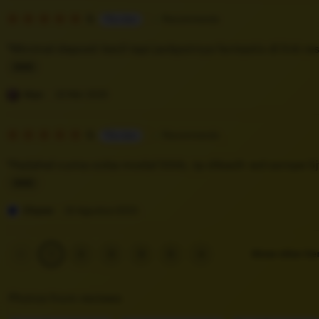
v
5
t
5
Recommends
This item
out
i
i
of
"Minimal deposit kecil tapi jackpotnya fantastis di link 
5
e
n
stars
w
g
L
b
r
i
Aiyo
22 Mei 2025
y
e
s
d
v
5
t
5
Recommends
This item
out
u
i
i
of
"Padahal cuma coba modal 50rb, tp dikasih wd sampe 5j
5
g
e
n
stars
o
w
g
L
n
b
r
i
Ehyaw
22 Agustus 2025
g
y
e
s
H
v
t
Previous
Next
2
3
4
5
Show other it
1
page
page
A
i
i
P
e
n
Photos from reviews
S
w
g