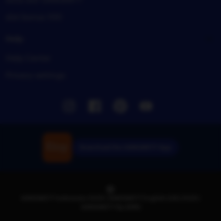
slot bonus 100
Help
Help Center
Privacy settings
Instagram
Facebook
Pinterest
Youtube
Download the SANGAR77 App
SANGAR77 Indonesia 2026 | SANGAR77 English (US) 2026 |
SANGAR77 Rp (IDR)