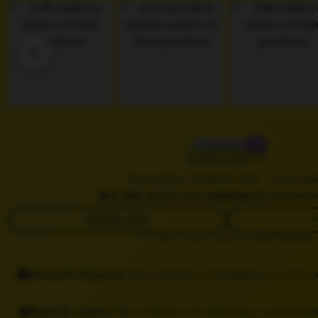
A
b
r
H
y
e
A
v
I
i
G
e
O
w
O
O
SANGAR77
O
O
Owned by CYGNUS SEO
|
Indones
8.2
(96.1k)
101.5JT
SANGAR77
sales
Sin
Message seller
F
This seller usually responds
within 24 hours.
Smooth shipping
Has a history of shipping on time w
Speedy replies
Has a history of replying to messages