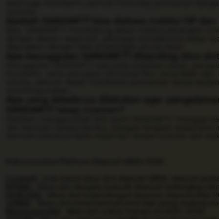
awal juga membantu pemula mencoba permainan dengan 
nyaman.
Apakah SANGAR77 bisa diakses melalui HP dan
Bisa. SANGAR77 mendukung akses melalui perangkat mo
dengan desain responsif, sehingga tampilannya tetap ny
digunakan dengan baik di berbagai ukuran layar.
Apa keunggulan SANGAR77 dibanding situs slot 
Keunggulan SANGAR77 ada pada stabilitas akses, penga
konsisten, serta penyajian informasi fitur yang lebih rap
tertata, pemain dapat menikmati permainan tanpa tergan
membingungkan.
Apa yang sebaiknya dilakukan agar pengalama
SANGAR77 tetap nyaman?
Pastikan menggunakan link resmi SANGAR77, menjaga da
dan bermain secara terukur. Dengan langkah sederhana 
bermain biasanya lebih stabil dan terasa nyaman dari wa
Rekomendasi Platform Deposit QRIS 2026 :
Forwin8
: Link resmi situs slot deposit QRIS, deposit puls
RP888
: Situs slot dengan metode deposit terlengkap d
HOKI368
: Situs slot togel dengan layanan deposit kilat 
JUN88
: Situs slot international versi Apk yang sedang p
Masterspin188
: Web slot online terbaru di 2025-2026