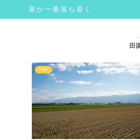
家が一番落ち着く
田
不動産