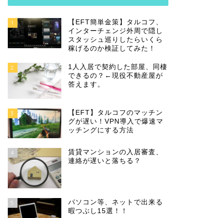
【EFT簡単金策】タルコフ、
1
インターチェンジ外周で隠し
スタッシュ巡りしたらいくら
稼げるのか検証してみた！
1人入居で契約した部屋、同棲
2
できるの？←現役不動産屋が
答えます。
【EFT】タルコフのマッチン
3
グが遅い！VPN導入で爆速マ
ッチングにする方法
賃貸マンションの入居審査、
4
連絡が遅いと落ちる？
パソコン等、ネットで出来る
5
暇つぶし15選！！