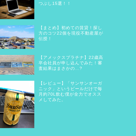
つぶし15選！！
【まとめ】初めての賃貸！探し
方のコツ22個を現役不動産屋が
伝授！
【アメックスプラチナ】22歳高
卒会社員が申し込んでみた！審
査結果はまさかの…?
【レビュー】「サンサンオーガ
ニック」というビールだけで毎
月約70L飲む僕が全力でオスス
メしてみた。