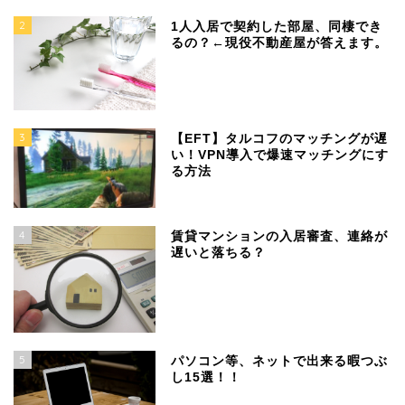
2
1人入居で契約した部屋、同棲でき
るの？←現役不動産屋が答えます。
3
【EFT】タルコフのマッチングが遅
い！VPN導入で爆速マッチングにす
る方法
4
賃貸マンションの入居審査、連絡が
遅いと落ちる？
5
パソコン等、ネットで出来る暇つぶ
し15選！！